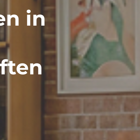
en in
ften