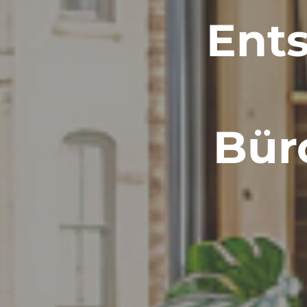
Ents
Bür